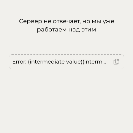
Сервер не отвечает, но мы уже
работаем над этим
Error: (intermediate value)(intermediate value)(intermediate value).replaceAll is not a function