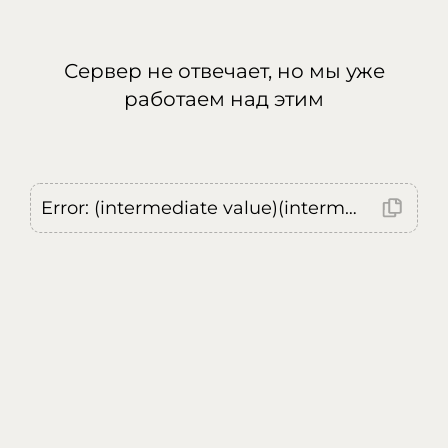
Сервер не отвечает, но мы уже
работаем над этим
Error: (intermediate value)(intermediate value)(intermediate value).replaceAll is not a function