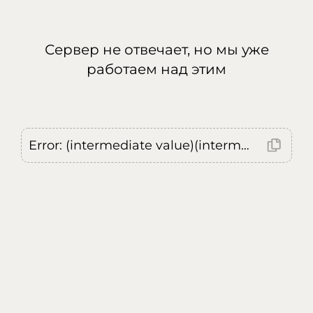
Сервер не отвечает, но мы уже
работаем над этим
Error: (intermediate value)(intermediate value)(intermediate value).replaceAll is not a function