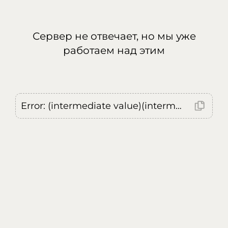
Сервер не отвечает, но мы уже
работаем над этим
Error: (intermediate value)(intermediate value)(intermediate value).replaceAll is not a function