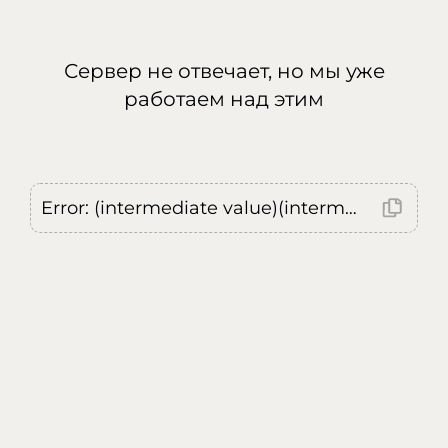
Сервер не отвечает, но мы уже
работаем над этим
Error: (intermediate value)(intermediate value)(intermediate value).replaceAll is not a function