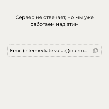
Сервер не отвечает, но мы уже
работаем над этим
Error: (intermediate value)(intermediate value)(intermediate value).replaceAll is not a function